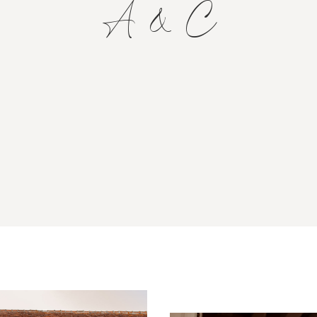
A & C